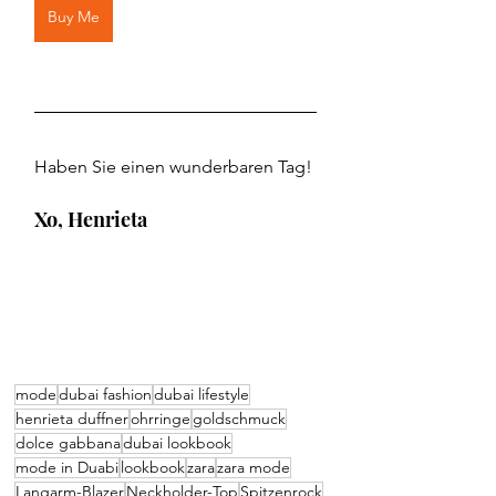
Buy Me
Haben Sie einen wunderbaren Tag!
Xo, Henrieta
mode
dubai fashion
dubai lifestyle
henrieta duffner
ohrringe
goldschmuck
dolce gabbana
dubai lookbook
mode in Duabi
lookbook
zara
zara mode
Langarm-Blazer
Neckholder-Top
Spitzenrock