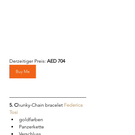
Derzeitiger Preis: 
AED 704
Buy Me
5. C
hunky-Chain bracelet
Federica 
Tosi
goldfarben
Panzerkette
Verschluss