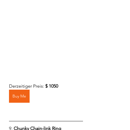
Derzeitiger Preis: 
$ 1050
Buy Me
9. 
Chunky Chain-link Ring