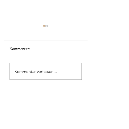
Kommentare
Dolce Vita
Gold & Blumen
Kommentar verfassen...