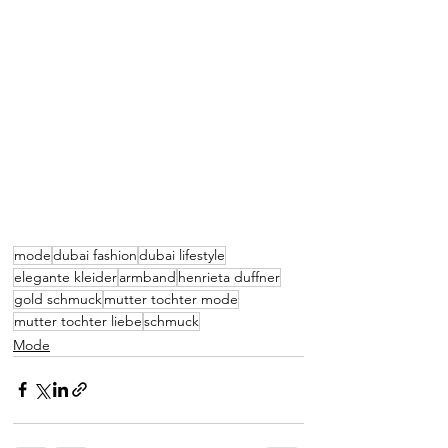
mode
dubai fashion
dubai lifestyle
elegante kleider
armband
henrieta duffner
gold schmuck
mutter tochter mode
mutter tochter liebe
schmuck
Mode