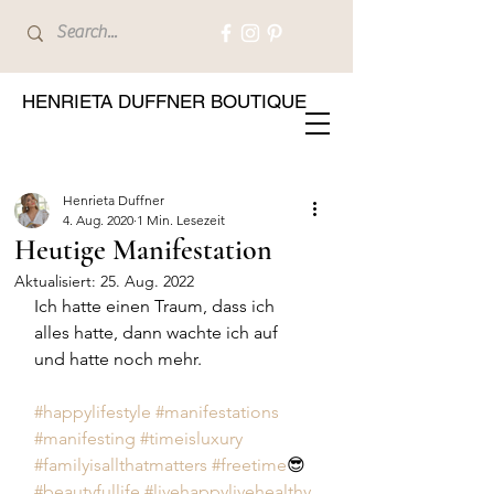
HENRIETA DUFFNER BOUTIQUE
Henrieta Duffner
4. Aug. 2020
1 Min. Lesezeit
Heutige Manifestation
Aktualisiert:
25. Aug. 2022
Ich hatte einen Traum, dass ich 
alles hatte, dann wachte ich auf 
und hatte noch mehr.
#happylifestyle
#manifestations
#manifesting
#timeisluxury
#familyisallthatmatters
#freetime
😎 
#beautyfullife
#livehappylivehealthy