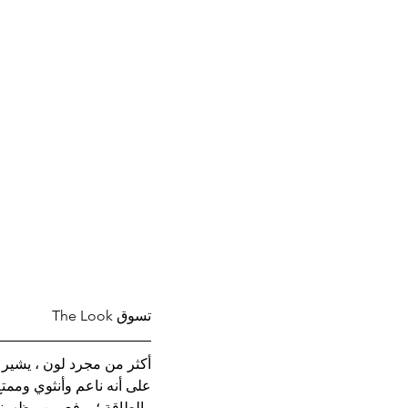
تسوق The Look
أكثر من مجرد لون ، يشير ا
على أنه ناعم وأنثوي وممتع
والطاقة ؛ يرفع من مظهرنا ول