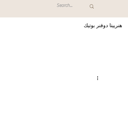
هنرييتا دوفنر بوتيك