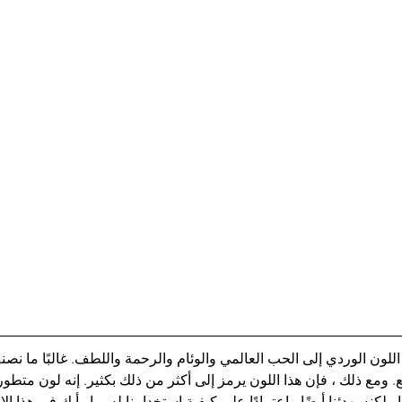
للون الوردي إلى الحب العالمي والوئام والرحمة واللطف. غالبًا ما نصن
. ومع ذلك ، فإن هذا اللون يرمز إلى أكثر من ذلك بكثير. إنه لون متطور 
كنه يهدئنا أيضًا ، اعتمادًا على كيفية استخدامنا له. ما رأيك في هذا الاق