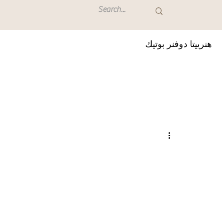
هنرييتا دوفنر بوتيك