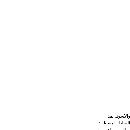
ة الأبيض والأسود. لقد 
ذه النقاط المنقطة ؛ 
 لا يهزم. اشتريت 