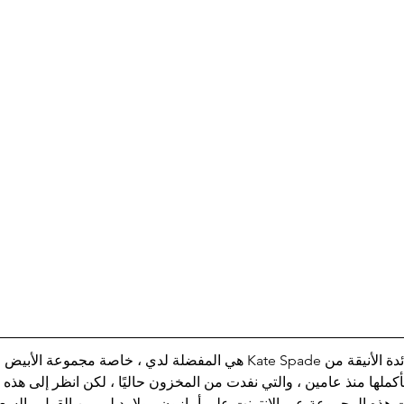
لسنوات ، كانت أدوات المائدة الأنيقة من Kate Spade هي المفضلة لدي ، خاصة مجموع
تريت مجموعة Parker بأكملها منذ عامين ، والتي نفدت من المخزون حاليًا ، لكن انظر إلى ه
ت هذه المجموعة عبر الإنترنت على أمازون ، ولا بد لي من القول ، السعر