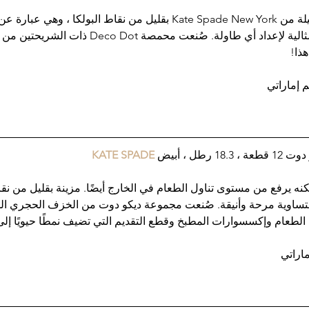
تم تزيين هذه القطعة الجميلة من Kate Spade New York بقليل من نقاط البولكا
من المرح والأناقة ، وهي مثالية لإعداد أي طاولة. صُنعت محمص
هذا!
رطل ، أبيض
 KATE SPADE
نه يرفع من مستوى تناول الطعام في الخارج أيضًا. مزينة بقليل من نقاط
متساوية مرحة وأنيقة. صُنعت مجموعة ديكو دوت من الخزف الحجري الم
لطعام وإكسسوارات المطبخ وقطع التقديم التي تضيف نمطًا حيويًا إل