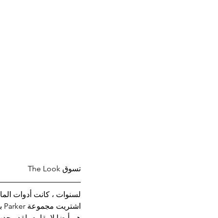
تسوق The Look
اش
هم أيضا لا يقاوم. لقد وجد